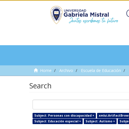
Home
Archivo
Escuela de Educación
Search
Subject: Personas con discapacidad ×
xmlui.ArtifactBrows
Subject: Educación especial ×
Subject: Autismo ×
Subje