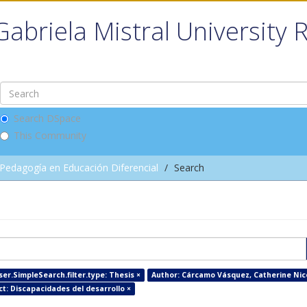
Gabriela Mistral University 
Search DSpace
This Community
Pedagogía en Educación Diferencial
Search
er.SimpleSearch.filter.type: Thesis ×
Author: Cárcamo Vásquez, Catherine Nic
ct: Discapacidades del desarrollo ×