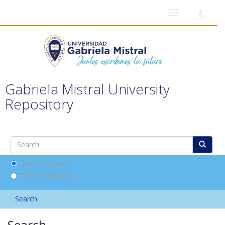
Toggle
navigation
Gabriela Mistral University
Repository
Search DSpace
This Community
Search