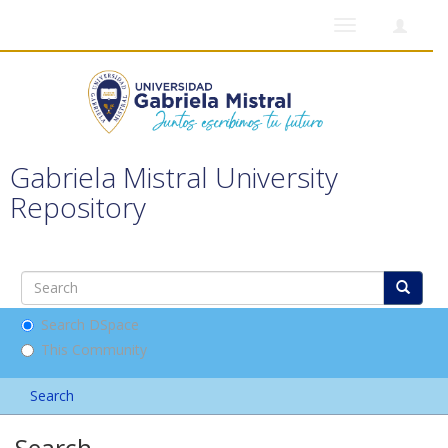
Toggle
navigation
Gabriela Mistral University
Repository
Search DSpace
This Community
Search