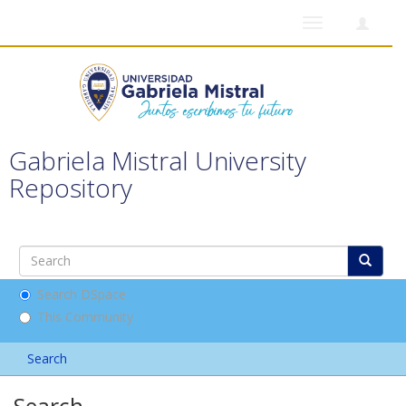
Toggle
navigation
Gabriela Mistral University
Repository
Search DSpace
This Community
Search