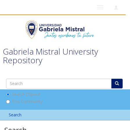
Toggle
navigation
Gabriela Mistral University
Repository
Search DSpace
This Community
Search