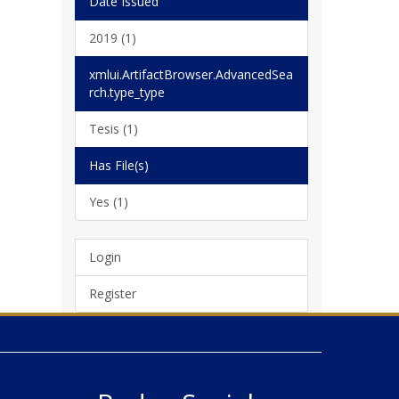
Date Issued
2019 (1)
xmlui.ArtifactBrowser.AdvancedSea
rch.type_type
Tesis (1)
Has File(s)
Yes (1)
Login
Register