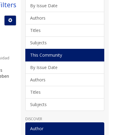
ilters
By Issue Date
Authors
Titles
Subjects
This Community
sidad
By Issue Date
os
deben
Authors
Titles
Subjects
DISCOVER
Author