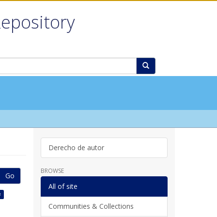
Repository
Derecho de autor
BROWSE
Go
All of site
×
Communities & Collections