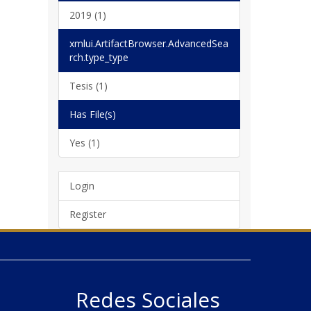
2019 (1)
xmlui.ArtifactBrowser.AdvancedSea
rch.type_type
Tesis (1)
Has File(s)
Yes (1)
Login
Register
Redes Sociales