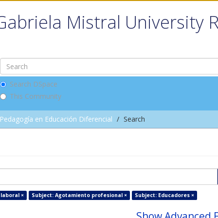
Gabriela Mistral University 
Search DSpace
This Community
Pedagogía en Educación Diferencial
Search
 laboral ×
Subject: Agotamiento profesional ×
Subject: Educadores ×
Show Advanced F