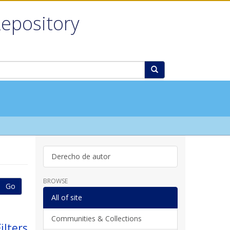
Repository
Derecho de autor
BROWSE
Go
All of site
Communities & Collections
ilters