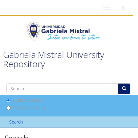
Toggle
navigation
Gabriela Mistral University
Repository
Search DSpace
This Community
Search