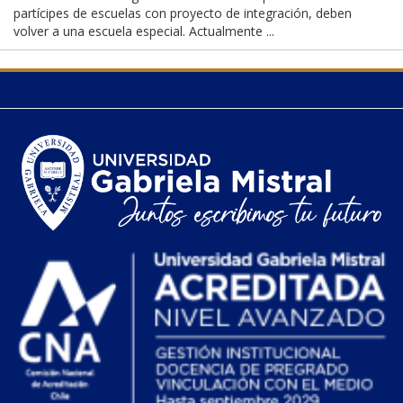
partícipes de escuelas con proyecto de integración, deben
volver a una escuela especial. Actualmente ...