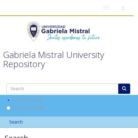
Toggle
navigation
Gabriela Mistral University
Repository
Search DSpace
This Community
Search