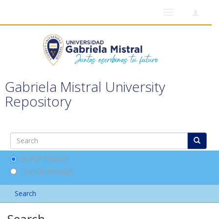
Toggle
navigation
Gabriela Mistral University
Repository
Search DSpace
This Community
Search