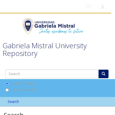
Toggle
navigation
Gabriela Mistral University
Repository
Search DSpace
This Community
Search