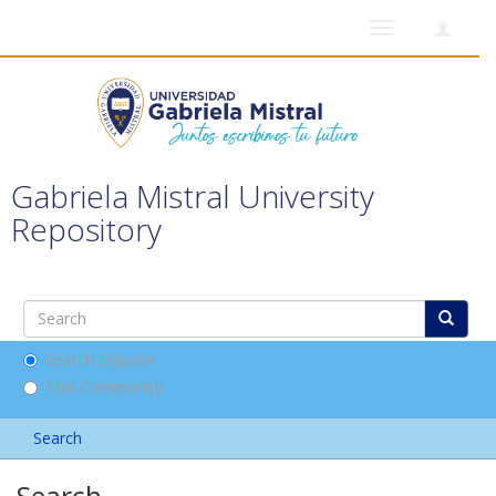
Toggle
navigation
Gabriela Mistral University
Repository
Search DSpace
This Community
Search