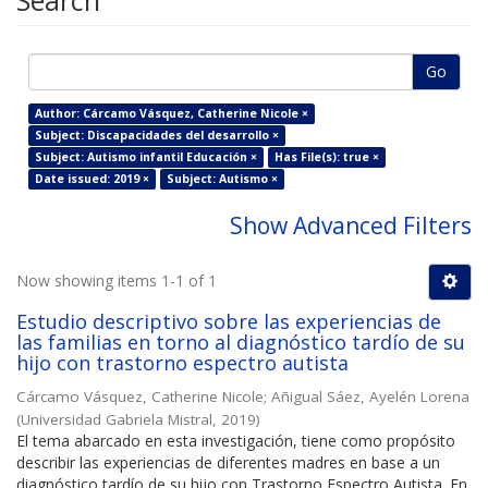
Search
Go
Author: Cárcamo Vásquez, Catherine Nicole ×
Subject: Discapacidades del desarrollo ×
Subject: Autismo infantil Educación ×
Has File(s): true ×
Date issued: 2019 ×
Subject: Autismo ×
Show Advanced Filters
Now showing items 1-1 of 1
Estudio descriptivo sobre las experiencias de
las familias en torno al diagnóstico tardío de su
hijo con trastorno espectro autista
Cárcamo Vásquez, Catherine Nicole
;
Añigual Sáez, Ayelén Lorena
(
Universidad Gabriela Mistral
,
2019
)
El tema abarcado en esta investigación, tiene como propósito
describir las experiencias de diferentes madres en base a un
diagnóstico tardío de su hijo con Trastorno Espectro Autista. En