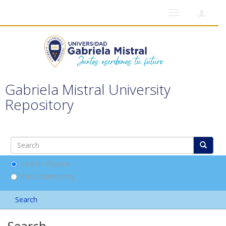
Toggle
navigation
Gabriela Mistral University
Repository
Search DSpace
This Community
Search