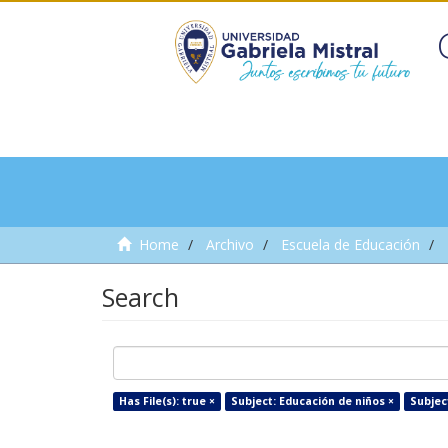
Home
Archivo
Escuela de Educación
Search
Has File(s): true ×
Subject: Educación de niños ×
Subjec