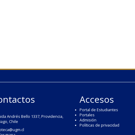
ontactos
Accesos
Portal de Estudiantes
Portales
ida Andrés Bello 1337, Providencia,
Admisión
iago, Chile
Políticas de privacidad
ioteca@ugm.cl
Ver mapa