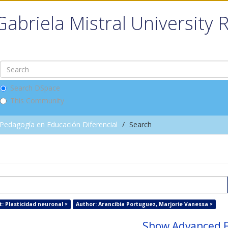
Gabriela Mistral University 
Search DSpace
This Community
Pedagogía en Educación Diferencial
Search
t: Plasticidad neuronal ×
Author: Arancibia Portuguez, Marjorie Vanessa ×
Show Advanced F