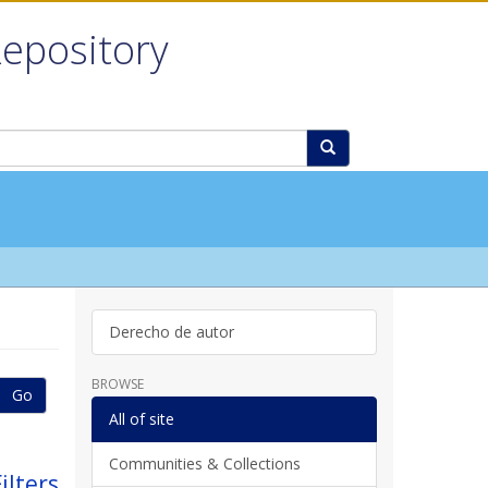
Repository
Derecho de autor
BROWSE
Go
All of site
Communities & Collections
ilters