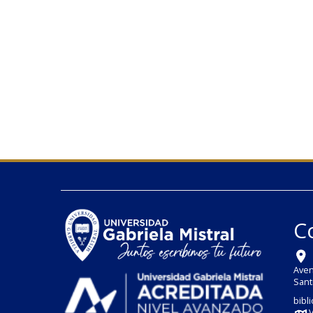
C
Aven
Sant
bibl