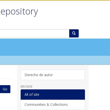
Repository
Derecho de autor
BROWSE
Go
All of site
Communities & Collections