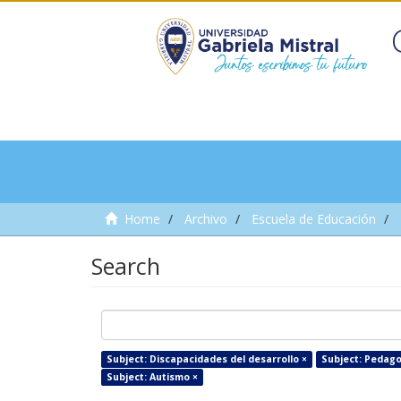
Home
Archivo
Escuela de Educación
Search
Subject: Discapacidades del desarrollo ×
Subject: Pedago
Subject: Autismo ×