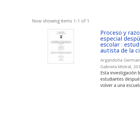
Now showing items 1-1 of 1
Proceso y razo
especial desp
escolar : estu
autista de la 
Argandoña Germain,
Gabriela Mistral
,
20
Esta investigación
estudiantes después
volver a una escuela