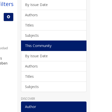
ilters
By Issue Date
Authors
Titles
Subjects
This Community
sidad
By Issue Date
os
deben
Authors
Titles
Subjects
DISCOVER
Author