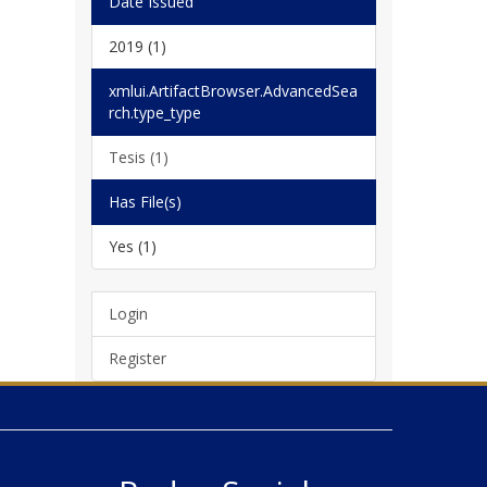
Date Issued
2019 (1)
xmlui.ArtifactBrowser.AdvancedSea
rch.type_type
Tesis (1)
Has File(s)
Yes (1)
Login
Register