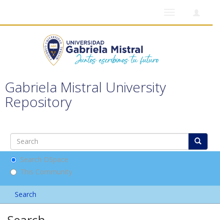
Toggle
navigation
Gabriela Mistral University
Repository
Search DSpace
This Community
Search