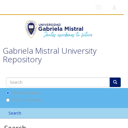
Toggle
navigation
Gabriela Mistral University
Repository
Search DSpace
This Community
Search