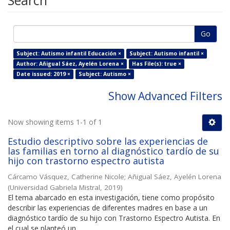
Search
Go
Subject: Autismo infantil Educación ×
Subject: Autismo infantil ×
Author: Añigual Sáez, Ayelén Lorena ×
Has File(s): true ×
Date issued: 2019 ×
Subject: Autismo ×
Show Advanced Filters
Now showing items 1-1 of 1
Estudio descriptivo sobre las experiencias de
las familias en torno al diagnóstico tardío de su
hijo con trastorno espectro autista
Cárcamo Vásquez, Catherine Nicole
;
Añigual Sáez, Ayelén Lorena
(
Universidad Gabriela Mistral
,
2019
)
El tema abarcado en esta investigación, tiene como propósito
describir las experiencias de diferentes madres en base a un
diagnóstico tardío de su hijo con Trastorno Espectro Autista. En
el cual se planteó un ...