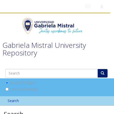
Toggle
navigation
Gabriela Mistral University
Repository
Search DSpace
This Community
Search