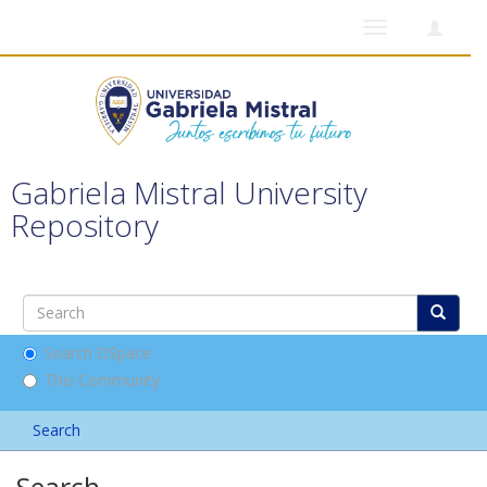
Toggle
navigation
Gabriela Mistral University
Repository
Search DSpace
This Community
Search