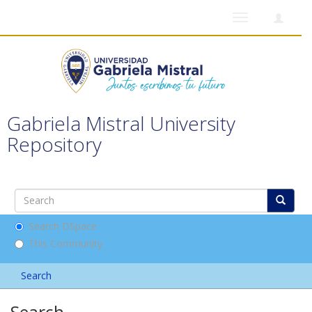
Toggle
navigation
Gabriela Mistral University
Repository
Search DSpace
This Community
Search