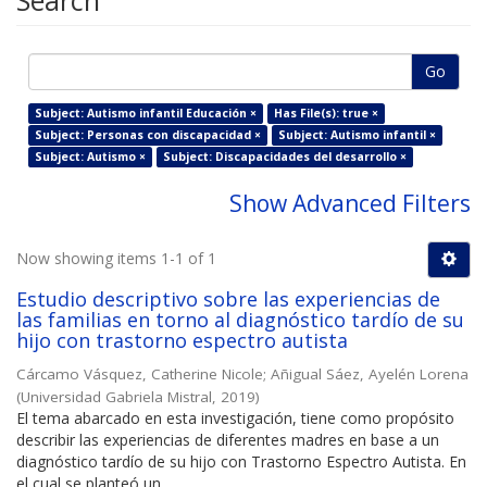
Search
Go
Subject: Autismo infantil Educación ×
Has File(s): true ×
Subject: Personas con discapacidad ×
Subject: Autismo infantil ×
Subject: Autismo ×
Subject: Discapacidades del desarrollo ×
Show Advanced Filters
Now showing items 1-1 of 1
Estudio descriptivo sobre las experiencias de
las familias en torno al diagnóstico tardío de su
hijo con trastorno espectro autista
Cárcamo Vásquez, Catherine Nicole
;
Añigual Sáez, Ayelén Lorena
(
Universidad Gabriela Mistral
,
2019
)
El tema abarcado en esta investigación, tiene como propósito
describir las experiencias de diferentes madres en base a un
diagnóstico tardío de su hijo con Trastorno Espectro Autista. En
el cual se planteó un ...