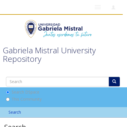
Toggle
navigation
Gabriela Mistral University
Repository
Search DSpace
This Community
Search