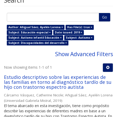
Search
Go
Author: Añigual Sáez, Ayelén Lorena ×
Has File(s): true ×
Subject: Educación especial ×
Date issued: 2019 ×
Subject: Autismo infantil Educación ×
Subject: Autismo ×
Subject: Discapacidades del desarrollo ×
Show Advanced Filters
Now showing items 1-1 of 1
Estudio descriptivo sobre las experiencias de
las familias en torno al diagnóstico tardío de su
hijo con trastorno espectro autista
Cárcamo Vásquez, Catherine Nicole
;
Añigual Sáez, Ayelén Lorena
(
Universidad Gabriela Mistral
,
2019
)
El tema abarcado en esta investigación, tiene como propósito
describir las experiencias de diferentes madres en base a un
diagnóstico tardío de su hijo con Trastorno Espectro Autista. En