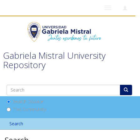
Toggle
navigation
Gabriela Mistral University
Repository
Search DSpace
This Community
Search