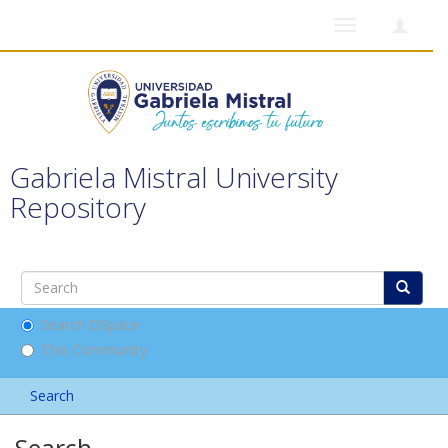
Toggle
navigation
Gabriela Mistral University
Repository
Search DSpace
This Community
Search