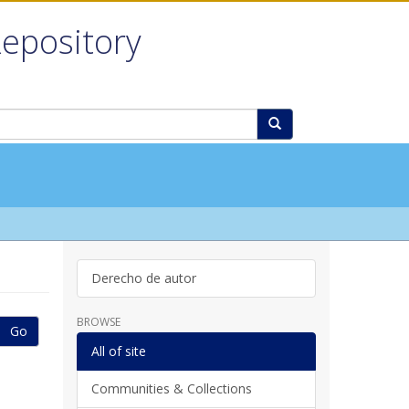
Repository
Derecho de autor
BROWSE
Go
All of site
Communities & Collections