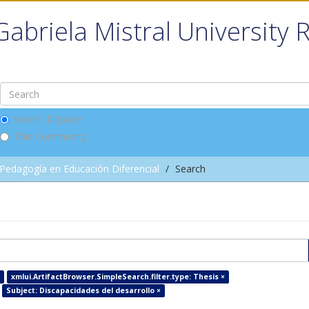
Gabriela Mistral University 
Search DSpace
This Community
Pedagogía en Educación Diferencial
Search
xmlui.ArtifactBrowser.SimpleSearch.filter.type: Thesis ×
Subject: Discapacidades del desarrollo ×