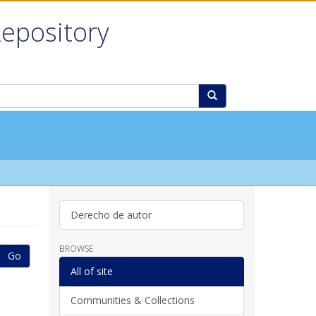
Repository
Derecho de autor
BROWSE
Go
All of site
Communities & Collections