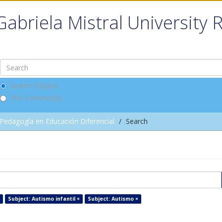
Gabriela Mistral University 
Search DSpace
This Community
Pedagogía en Educación Diferencial
Search
Subject: Autismo infantil ×
Subject: Autismo ×