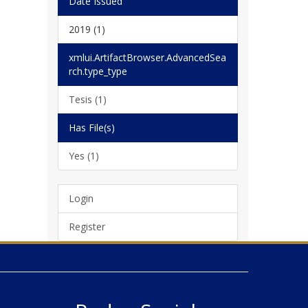
Date Issued
2019 (1)
xmlui.ArtifactBrowser.AdvancedSea
rch.type_type
Tesis (1)
Has File(s)
Yes (1)
Login
Register