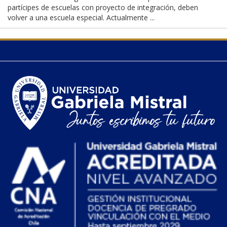
partícipes de escuelas con proyecto de integración, deben
volver a una escuela especial. Actualmente ...