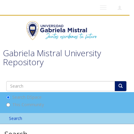
Toggle
navigation
Gabriela Mistral University
Repository
Search DSpace
This Community
Search