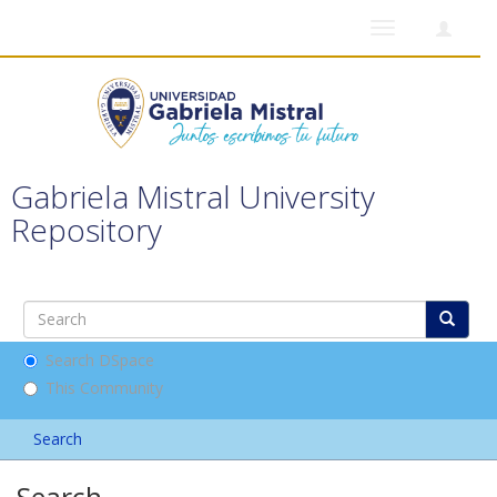
Toggle
navigation
Gabriela Mistral University
Repository
Search DSpace
This Community
Search