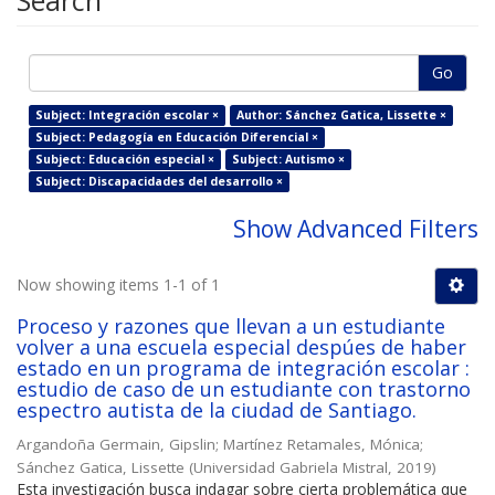
Search
Go
Subject: Integración escolar ×
Author: Sánchez Gatica, Lissette ×
Subject: Pedagogía en Educación Diferencial ×
Subject: Educación especial ×
Subject: Autismo ×
Subject: Discapacidades del desarrollo ×
Show Advanced Filters
Now showing items 1-1 of 1
Proceso y razones que llevan a un estudiante
volver a una escuela especial despúes de haber
estado en un programa de integración escolar :
estudio de caso de un estudiante con trastorno
espectro autista de la ciudad de Santiago.
Argandoña Germain, Gipslin
;
Martínez Retamales, Mónica
;
Sánchez Gatica, Lissette
(
Universidad Gabriela Mistral
,
2019
)
Esta investigación busca indagar sobre cierta problemática que