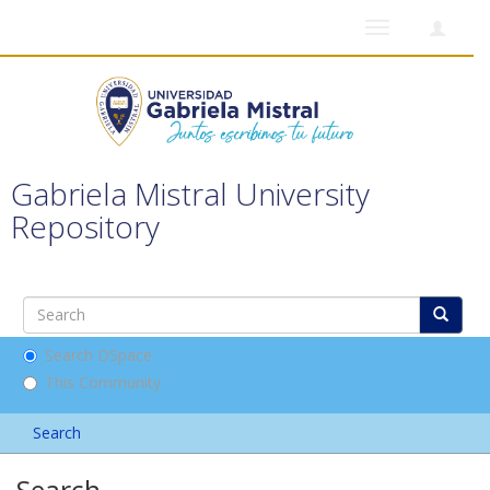
Toggle
navigation
Gabriela Mistral University
Repository
Search DSpace
This Community
Search