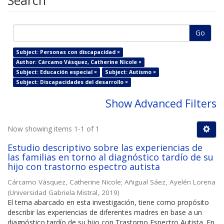
Search
Go
Subject: Personas con discapacidad ×
Author: Cárcamo Vásquez, Catherine Nicole ×
Subject: Educación especial ×
Subject: Autismo ×
Subject: Discapacidades del desarrollo ×
Show Advanced Filters
Now showing items 1-1 of 1
Estudio descriptivo sobre las experiencias de
las familias en torno al diagnóstico tardío de su
hijo con trastorno espectro autista
Cárcamo Vásquez, Catherine Nicole
;
Añigual Sáez, Ayelén Lorena
(
Universidad Gabriela Mistral
,
2019
)
El tema abarcado en esta investigación, tiene como propósito
describir las experiencias de diferentes madres en base a un
diagnóstico tardío de su hijo con Trastorno Espectro Autista. En