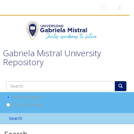
Toggle
navigation
Gabriela Mistral University
Repository
Search DSpace
This Community
Search