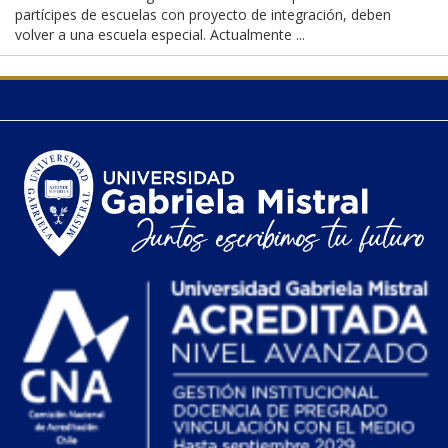
partícipes de escuelas con proyecto de integración, deben
volver a una escuela especial. Actualmente ...