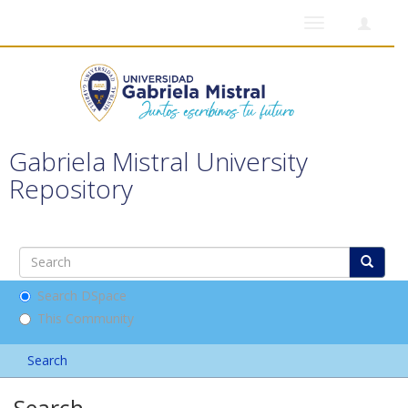
Toggle
navigation
Gabriela Mistral University
Repository
Search DSpace
This Community
Search