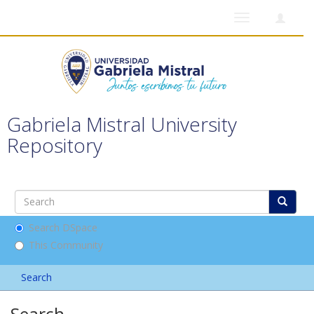
Toggle
navigation
Gabriela Mistral University
Repository
Search DSpace
This Community
Search