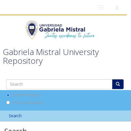
Toggle
navigation
Gabriela Mistral University
Repository
Search DSpace
This Community
Search