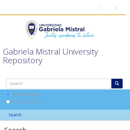
Toggle
navigation
Gabriela Mistral University
Repository
Search DSpace
This Community
Search