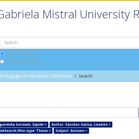
Gabriela Mistral University 
Search DSpace
This Community
Pedagogía en Educación Diferencial
Search
gandoña Germain, Gipslin ×
Author: Sánchez Gatica, Lissette ×
leSearch.filter.type: Thesis ×
Subject: Autismo ×