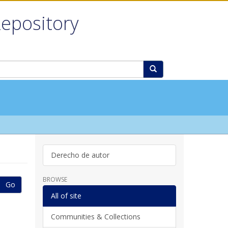
Repository
Derecho de autor
BROWSE
Go
All of site
Communities & Collections