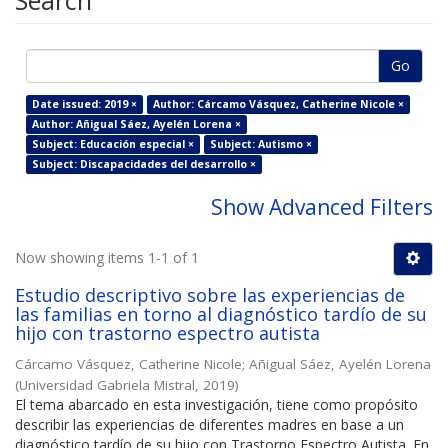
Search
Go
Date issued: 2019 ×
Author: Cárcamo Vásquez, Catherine Nicole ×
Author: Añigual Sáez, Ayelén Lorena ×
Subject: Educación especial ×
Subject: Autismo ×
Subject: Discapacidades del desarrollo ×
Show Advanced Filters
Now showing items 1-1 of 1
Estudio descriptivo sobre las experiencias de
las familias en torno al diagnóstico tardío de su
hijo con trastorno espectro autista
Cárcamo Vásquez, Catherine Nicole
;
Añigual Sáez, Ayelén Lorena
(
Universidad Gabriela Mistral
,
2019
)
El tema abarcado en esta investigación, tiene como propósito
describir las experiencias de diferentes madres en base a un
diagnóstico tardío de su hijo con Trastorno Espectro Autista. En