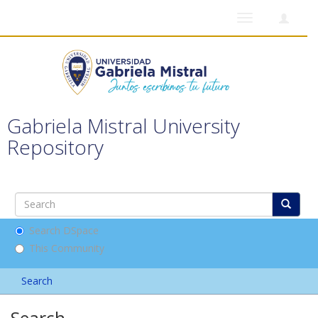
Toggle
navigation
Gabriela Mistral University
Repository
Search DSpace
This Community
Search