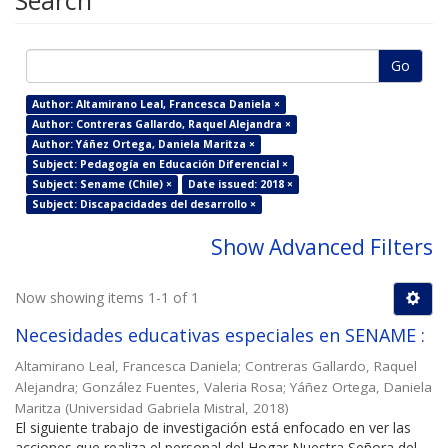
Search
Go
Author: Altamirano Leal, Francesca Daniela ×
Author: Contreras Gallardo, Raquel Alejandra ×
Author: Yáñez Ortega, Daniela Maritza ×
Subject: Pedagogía en Educación Diferencial ×
Subject: Sename (Chile) ×
Date issued: 2018 ×
Subject: Discapacidades del desarrollo ×
Show Advanced Filters
Now showing items 1-1 of 1
Necesidades educativas especiales en SENAME :
Altamirano Leal, Francesca Daniela
;
Contreras Gallardo, Raquel
Alejandra
;
González Fuentes, Valeria Rosa
;
Yáñez Ortega, Daniela
Maritza
(
Universidad Gabriela Mistral
,
2018
)
El siguiente trabajo de investigación está enfocado en ver las
acciones que realiza el personal del Hogar Nuestra Señora del