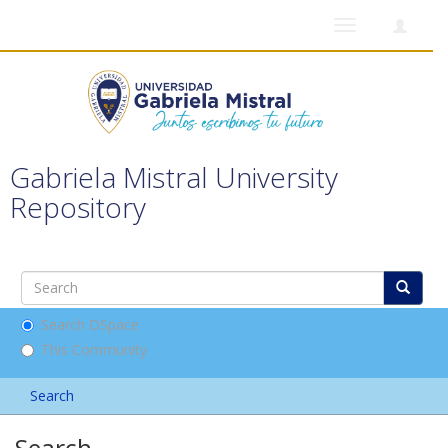
Toggle
navigation
Gabriela Mistral University
Repository
Search DSpace
This Community
Search