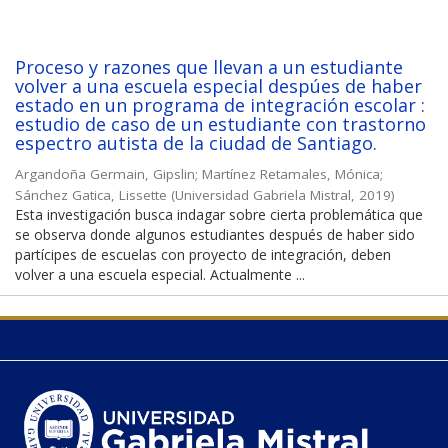
Proceso y razones que llevan a un estudiante
volver a una escuela especial despúes de haber
estado en un programa de integración escolar :
estudio de caso de un estudiante con trastorno
espectro autista de la ciudad de Santiago.
Argandoña Germain, Gipslin
;
Martínez Retamales, Mónica
;
Sánchez Gatica, Lissette
(
Universidad Gabriela Mistral
,
2019
)
Esta investigación busca indagar sobre cierta problemática que
se observa donde algunos estudiantes después de haber sido
partícipes de escuelas con proyecto de integración, deben
volver a una escuela especial. Actualmente ...