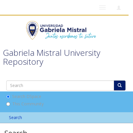
Toggle
navigation
Gabriela Mistral University
Repository
Search DSpace
This Community
Search