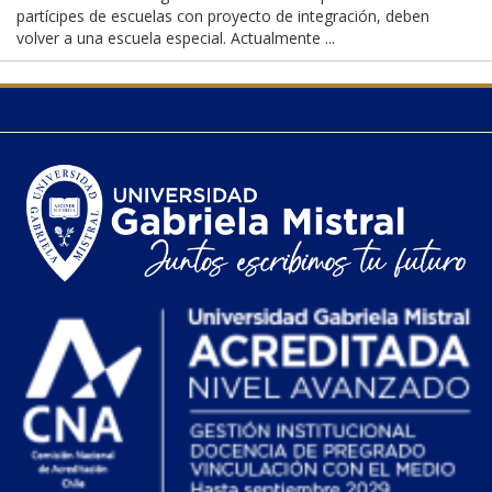
partícipes de escuelas con proyecto de integración, deben
volver a una escuela especial. Actualmente ...