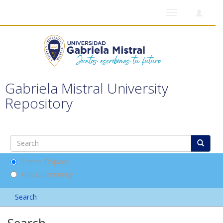
Toggle
navigation
Gabriela Mistral University
Repository
Search DSpace
This Community
Search