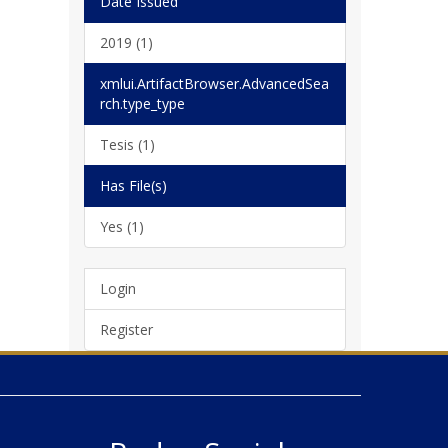
Date Issued
2019 (1)
xmlui.ArtifactBrowser.AdvancedSea
rch.type_type
Tesis (1)
Has File(s)
Yes (1)
Login
Register