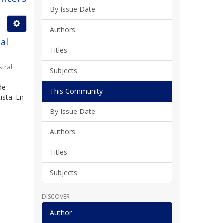
By Issue Date
Authors
 al
Titles
stral
,
Subjects
de
This Community
ista. En
By Issue Date
Authors
Titles
Subjects
DISCOVER
Author