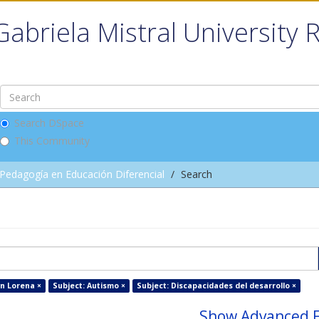
Gabriela Mistral University 
Search DSpace
This Community
Pedagogía en Educación Diferencial
Search
én Lorena ×
Subject: Autismo ×
Subject: Discapacidades del desarrollo ×
Show Advanced F