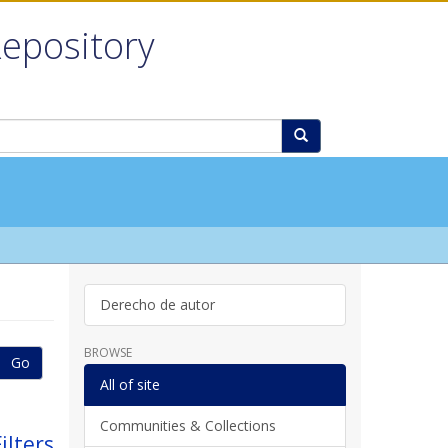
Repository
Derecho de autor
BROWSE
Go
All of site
Communities & Collections
ilters