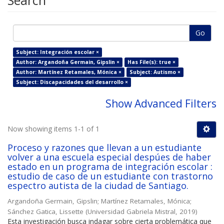
Search
Go
Subject: Integración escolar ×
Author: Argandoña Germain, Gipslin ×
Has File(s): true ×
Author: Martínez Retamales, Mónica ×
Subject: Autismo ×
Subject: Discapacidades del desarrollo ×
Show Advanced Filters
Now showing items 1-1 of 1
Proceso y razones que llevan a un estudiante
volver a una escuela especial despúes de haber
estado en un programa de integración escolar :
estudio de caso de un estudiante con trastorno
espectro autista de la ciudad de Santiago.
Argandoña Germain, Gipslin
;
Martínez Retamales, Mónica
;
Sánchez Gatica, Lissette
(
Universidad Gabriela Mistral
,
2019
)
Esta investigación busca indagar sobre cierta problemática que