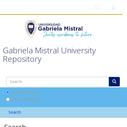
Toggle
navigation
Gabriela Mistral University
Repository
Search DSpace
This Community
Search