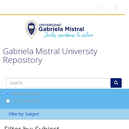
Toggle
navigation
Gabriela Mistral University
Repository
Search DSpace
This Collection
Filter by: Subject