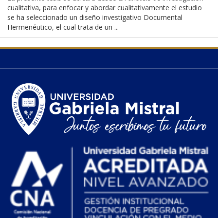
cualitativa, para enfocar y abordar cualitativamente el estudio
se ha seleccionado un diseño investigativo Documental
Hermenéutico, el cual trata de un ...