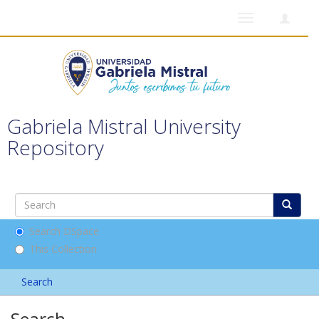
Toggle
navigation
Gabriela Mistral University
Repository
Search DSpace
This Collection
Search