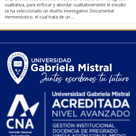
cualitativa, para enfocar y abordar cualitativamente el estudio
se ha seleccionado un diseño investigativo Documental
Hermenéutico, el cual trata de un ...