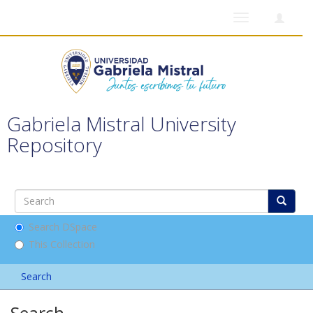
Toggle
navigation
Gabriela Mistral University
Repository
Search DSpace
This Collection
Search