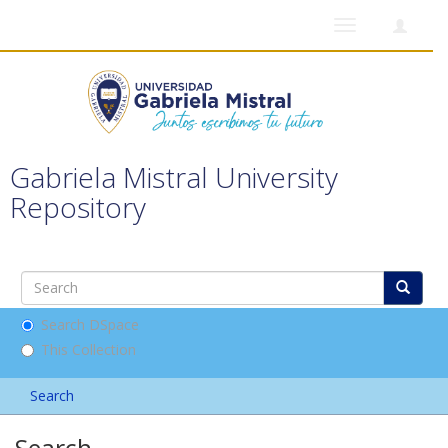
Toggle
navigation
Gabriela Mistral University
Repository
Search DSpace
This Collection
Search