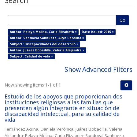
Search
Go
Author: Pelayo Molina, Carla Elizabeth ×
Date issued: 2015 ×
Author: Sandoval Sanhueza, Ailyn Carolina ×
Subject: Discapacidades del desarrollo ×
Author: Juárez Bobadilla, Valeria Alejandra ×
Subject: Calidad de vida ×
Show Advanced Filters
Now showing items 1-1 of 1
Estudio de los apoyos que proporcionan dos
instituciones religiosas a las familias que
presenten algún integrante en situación de
discapacidad intelectual, para su calidad de
vida
Fernández Acuña, Daniela Verónica
;
Juárez Bobadilla, Valeria
Alejandra
;
Pelayo Molina, Carla Elizabeth
;
Sandoval Sanhueza,