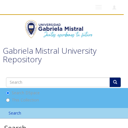
Toggle
navigation
Gabriela Mistral University
Repository
Search DSpace
This Collection
Search