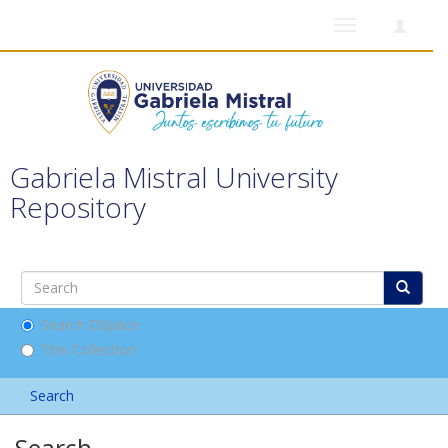
Toggle
navigation
Gabriela Mistral University
Repository
Search DSpace
This Collection
Search