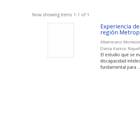
Now showing items 1-1 of 1
Experiencia de
región Metropo
Altamirano Monteci
Dania Karina
;
Rique
El estudio que se e
discapacidad intele
fundamental para ..