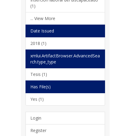
(1)
... View More
Date Issued
2018 (1)
xmlui.ArtifactBrowser.AdvancedSea
rch.type_type
Tesis (1)
Has File(s)
Yes (1)
Login
Register