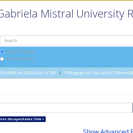
Gabriela Mistral University 
Search DSpace
This Collection
Facultad de Educación UCINF
Pedagogía en Educación Diferencia
ntes discapacitados Chile ×
Show Advanced F