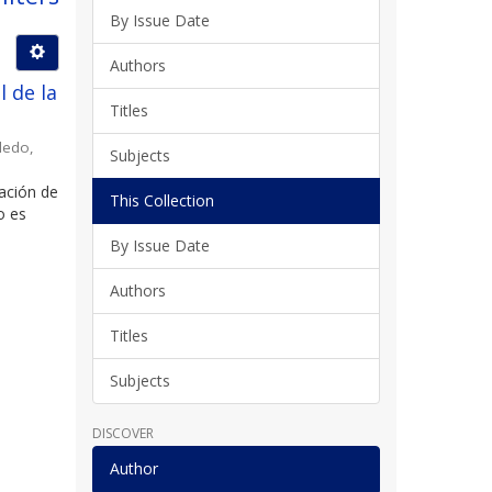
By Issue Date
Authors
l de la
Titles
ledo,
Subjects
uación de
This Collection
o es
By Issue Date
Authors
Titles
Subjects
DISCOVER
Author