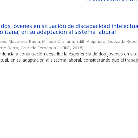
 dos jóvenes en situación de discapacidad intelectua
litana, en su adaptación al sistema laboral
nos, Macarena Paola
;
Millado Orellana, Edith Alejandra
;
Quezada Rebol
lme Barra, Graciela Fernanda
(
UCINF
,
2018
)
videncia a continuación describe la experiencia de dos jóvenes en sit
ctual, en su adaptación al sistema laboral, considerando que el trabaj
.