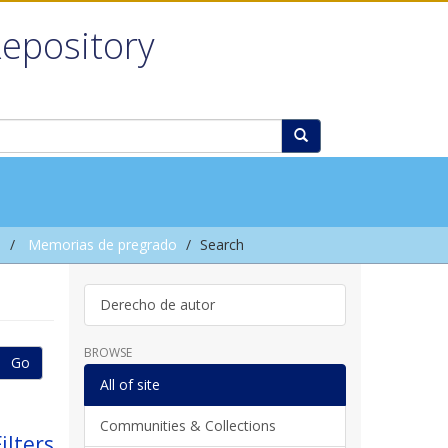
Repository
l
Memorias de pregrado
Search
Derecho de autor
BROWSE
Go
All of site
Communities & Collections
ilters