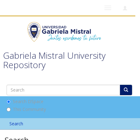
Toggle
navigation
Gabriela Mistral University
Repository
Search DSpace
This Community
Search