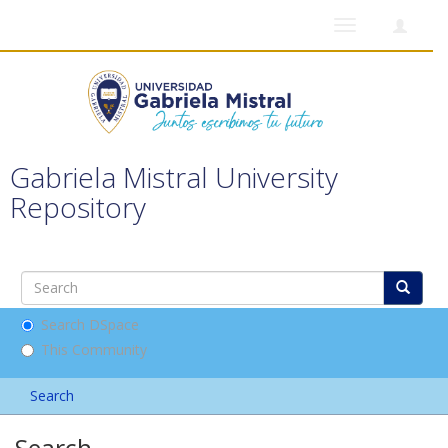
Toggle
navigation
Gabriela Mistral University
Repository
Search DSpace
This Community
Search